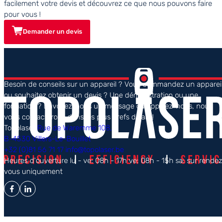
facilement votre devis et découvrez ce que nous pouvons faire
pour vous !
Demander un devis
Besoin de conseils sur un appareil ? Vous commandez un apparei
ou souhaitez obtenir un devis ? Une démonstration ou une
formation ? Envoyez-nous un message ou appelez-nous, nous
vous contacterons dans les plus brefs délais !
Topolaser
Rue de Waremme 108,
B-4530 Villers-Le-Bouillet
+32 (0)81 56 71 17
info@topolaser.be
Heures d'ouverture
lu - ve: 08h - 17h
ve: 08h - 15h
sa: sur rende
vous uniquement