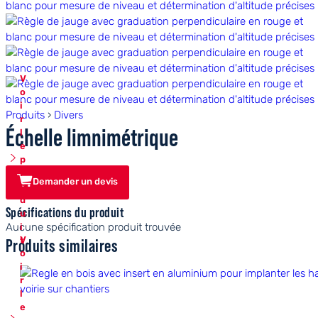
V
o
i
Produits
›
Divers
r
Échelle limnimétrique
l
e
p
r
Demander un devis
o
d
Spécifications du produit
u
Aucune spécification produit trouvée
i
V
t
Produits similaires
o
i
r
l
e