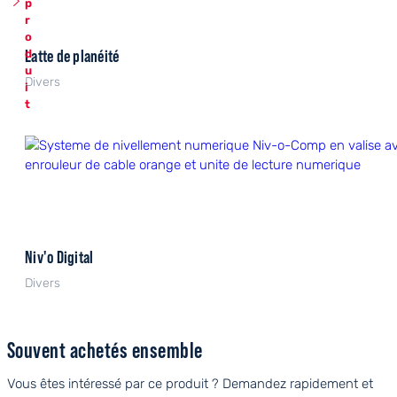
p
r
o
Latte de planéité
d
u
Divers
i
t
Niv'o Digital
Divers
Souvent achetés ensemble
Vous êtes intéressé par ce produit ? Demandez rapidement et