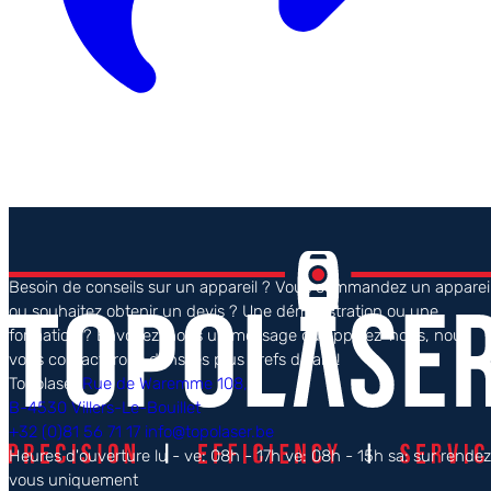
Besoin de conseils sur un appareil ? Vous commandez un apparei
ou souhaitez obtenir un devis ? Une démonstration ou une
formation ? Envoyez-nous un message ou appelez-nous, nous
vous contacterons dans les plus brefs délais !
Topolaser
Rue de Waremme 108,
B-4530 Villers-Le-Bouillet
+32 (0)81 56 71 17
info@topolaser.be
Heures d'ouverture
lu - ve: 08h - 17h
ve: 08h - 15h
sa: sur rende
vous uniquement