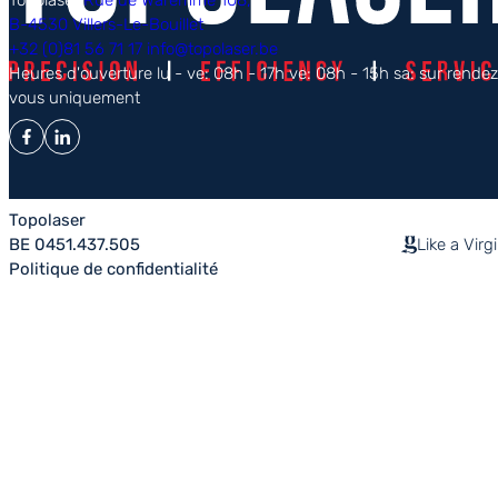
Topolaser
Rue de Waremme 108,
B-4530 Villers-Le-Bouillet
+32 (0)81 56 71 17
info@topolaser.be
Heures d'ouverture
lu - ve: 08h - 17h
ve: 08h - 15h
sa: sur rende
vous uniquement
Topolaser
BE 0451.437.505
Like a Virg
Politique de confidentialité